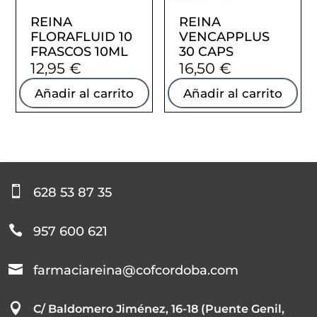
REINA
REINA
FLORAFLUID 10
VENCAPPLUS
FRASCOS 10ML
30 CAPS
12,95
€
16,50
€
Añadir al carrito
Añadir al carrito

628 53 87 35

957 600 621

farmaciareina@cofcordoba.com

C/ Baldomero Jiménez, 16-18 (Puente Genil,