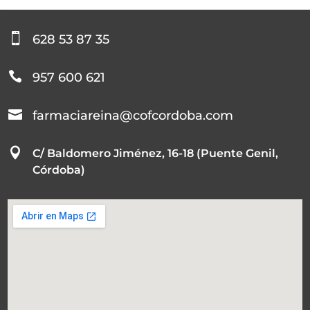

628 53 87 35

957 600 621

farmaciareina@cofcordoba.com

C/ Baldomero Jiménez, 16-18 (Puente Genil,
Córdoba)