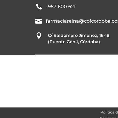

957 600 621

farmaciareina@cofcordoba.c

C/ Baldomero Jiménez, 16-18
(Puente Genil, Córdoba)
Política 