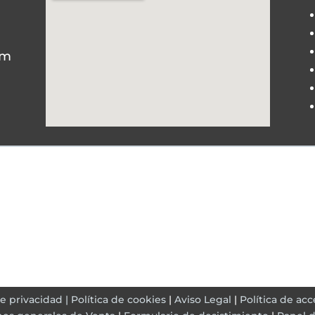
om
Diseñado por
Agencia de Marketing
Digital APPSUR
Nosotros
|
Tienda
|
Servicios
|
Contacto
de privacidad |
Política de cookies
|
Aviso Legal
|
Política de acc