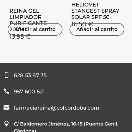
HELIOVET
REINA GEL
STANGEST SPRAY
LIMPIADOR
SOLAR SPF 50
PURIFICANTE
16,50
€
200ML
Añadir al carrito
Añadir al carrito
13,95
€

628 53 87 35

957 600 621

farmaciareina@cofcordoba.com

C/ Baldomero Jiménez, 16-18 (Puente Genil,
Córdoba)