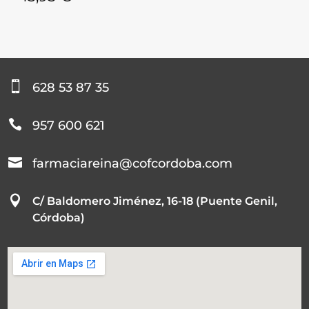

628 53 87 35

957 600 621

farmaciareina@cofcordoba.com

C/ Baldomero Jiménez, 16-18 (Puente Genil,
Córdoba)