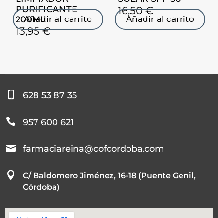
PURIFICANTE
16,50
€
200ML
Añadir al carrito
Añadir al carrito
13,95
€

628 53 87 35

957 600 621

farmaciareina@cofcordoba.com

C/ Baldomero Jiménez, 16-18 (Puente Genil,
Córdoba)