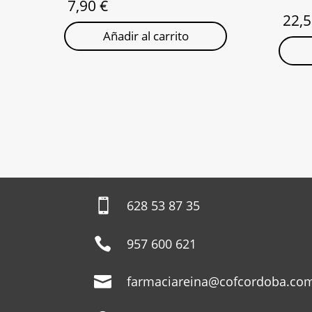
7,90
€
22,
Añadir al carrito

628 53 87 35

957 600 621

farmaciareina@cofcordoba.co