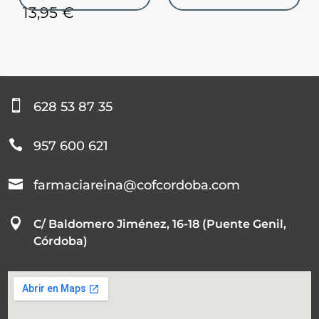
13,95
€

628 53 87 35

957 600 621

farmaciareina@cofcordoba.com

C/ Baldomero Jiménez, 16-18 (Puente Genil,
Córdoba)