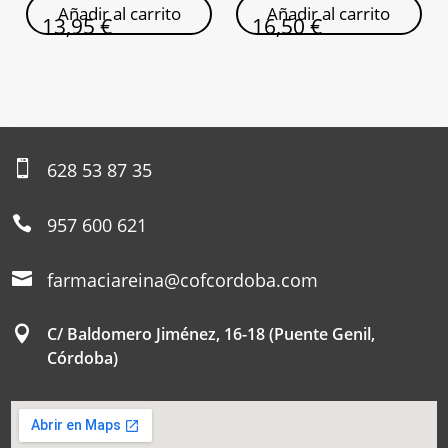
Añadir al carrito
Añadir al carrito
13,95
€
16,50
€

628 53 87 35

957 600 621

farmaciareina@cofcordoba.com

C/ Baldomero Jiménez, 16-18 (Puente Genil,
Córdoba)