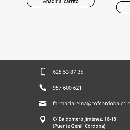
Añadir al carrito

628 53 87 35

957 600 621

farmaciareina@cofcordoba.co

C/ Baldomero Jiménez, 16-18
(Puente Genil, Córdoba)