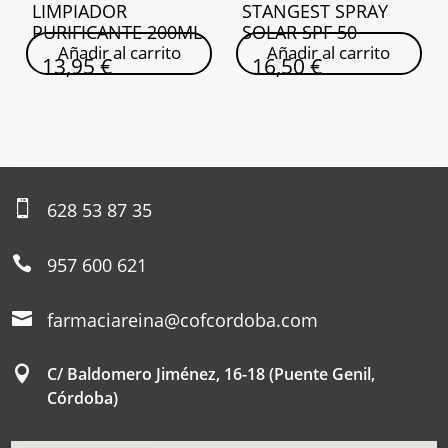
LIMPIADOR
STANGEST SPRAY
PURIFICANTE 200ML
SOLAR SPF 50
Añadir al carrito
Añadir al carrito
13,95
€
16,50
€

628 53 87 35

957 600 621

farmaciareina@cofcordoba.com

C/ Baldomero Jiménez, 16-18 (Puente Genil,
Córdoba)