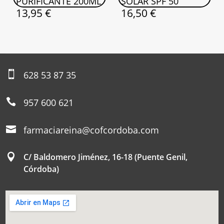
PURIFICANTE 200ML
SOLAR SPF 50
13,95
€
16,50
€

628 53 87 35

957 600 621

farmaciareina@cofcordoba.com

C/ Baldomero Jiménez, 16-18 (Puente Genil,
Córdoba)