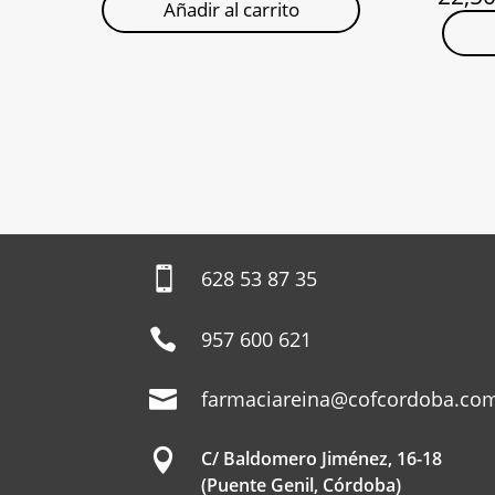
Añadir al carrito

628 53 87 35

957 600 621

farmaciareina@cofcordoba.co

C/ Baldomero Jiménez, 16-18
(Puente Genil, Córdoba)